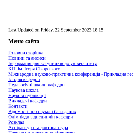
Last Updated on Friday, 22 September 2023 18:15
Меню сайта
Головна сторінка
Новини та анонси
Інформація для вступників до університету.
КПІ ім. Ігоря Сікорського
Міжнародна науково-практична конференція «Прикладна геоме
Історія кафедри
Педагогічні школи кафедри
Наукова школа
Наукові публікації
Викладачі кафедри
Контакти
Відомості про наукові бази даних
Олімпіади з дисциплін кафедри
Розклад
Аспірантура та докторантура
Навчально-методична література