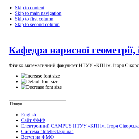
Skip to content
Skip to main navigation
Skip to first column
Skip to second column
Кафедра нарисної геометрії,
Фізико-математичний факультет НТУУ «КПІ ім. Ігоря Сікорс
English
Сайт ФМФ
Електронний CAMPUS НТУУ «КПІ ім. Ігоря Сікорськ
Система "Intellect.kpi.ua"
Вступ на ФМФ