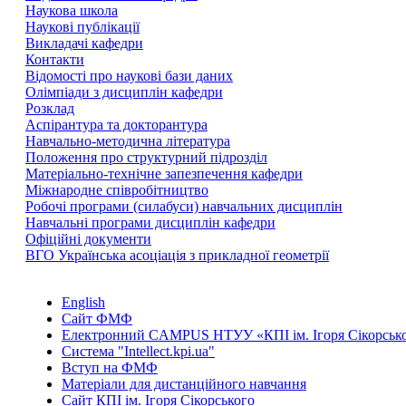
Наукова школа
Наукові публікації
Викладачі кафедри
Контакти
Відомості про наукові бази даних
Олімпіади з дисциплін кафедри
Розклад
Аспірантура та докторантура
Навчально-методична література
Положення про структурний підрозділ
Матеріально-технічне запезпечення кафедри
Міжнародне співробітництво
Робочі програми (силабуси) навчальних дисциплін
Навчальні програми дисциплін кафедри
Офіційні документи
ВГО Українська асоціація з прикладної геометрії
English
Сайт ФМФ
Електронний CAMPUS НТУУ «КПІ ім. Ігоря Сікорськ
Система "Intellect.kpi.ua"
Вступ на ФМФ
Матеріали для дистанційного навчання
Сайт КПІ ім. Ігоря Сікорського