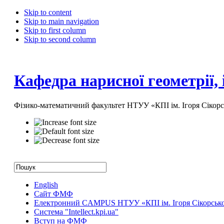
Skip to content
Skip to main navigation
Skip to first column
Skip to second column
Кафедра нарисної геометрії,
Фізико-математичний факультет НТУУ «КПІ ім. Ігоря Сікорс
English
Сайт ФМФ
Електронний CAMPUS НТУУ «КПІ ім. Ігоря Сікорськ
Система "Intellect.kpi.ua"
Вступ на ФМФ