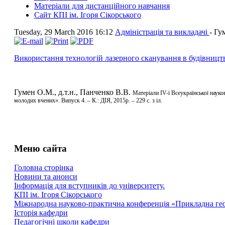
Матеріали для дистанційного навчання
Сайт КПІ ім. Ігоря Сікорського
Tuesday, 29 March 2016 16:12
Адміністрація та викладачі
-
Гу
Використання технологій лазерного сканування в будівництві
Гумен О.М., д.т.н., Панченко В.В.
Матеріали ІV-ї Всеукраїнської науков
молодих вчених». Випуск 4. – К.: ДІЯ,
2015р. – 229 с. з іл.
Меню сайта
Головна сторінка
Новини та анонси
Інформація для вступників до університету.
КПІ ім. Ігоря Сікорського
Міжнародна науково-практична конференція «Прикладна геоме
Історія кафедри
Педагогічні школи кафедри