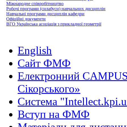
Міжнародне співробітництво
Робочі програми (силабуси) навчальних дисциплін
Навчальні програми дисциплін кафедри
Офіційні документи
ВГО Українська асоціація з прикладної геометрії
English
Сайт ФМФ
Електронний CAMPUS 
Сікорського»
Система "Intellect.kpi.
Вступ на ФМФ
Матеріали для дистанц