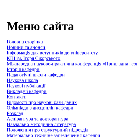
Меню сайта
Головна сторінка
Новини та анонси
Інформація для вступників до університету.
КПІ ім. Ігоря Сікорського
Міжнародна науково-практична конференція «Прикладна геомет
Історія кафедри
Педагогічні школи кафедри
Наукова школа
Наукові публікації
Викладачі кафедри
Контакти
Відомості про наукові бази даних
Олімпіади з дисциплін кафедри
Розклад
Аспірантура та докторантура
Навчально-методична література
Положення про структурний підрозділ
Матеріально-технічне запезпечення кафедри