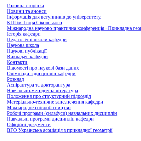
Головна сторінка
Новини та анонси
Інформація для вступників до університету.
КПІ ім. Ігоря Сікорського
Міжнародна науково-практична конференція «Прикладна геомет
Історія кафедри
Педагогічні школи кафедри
Наукова школа
Наукові публікації
Викладачі кафедри
Контакти
Відомості про наукові бази даних
Олімпіади з дисциплін кафедри
Розклад
Аспірантура та докторантура
Навчально-методична література
Положення про структурний підрозділ
Матеріально-технічне запезпечення кафедри
Міжнародне співробітництво
Робочі програми (силабуси) навчальних дисциплін
Навчальні програми дисциплін кафедри
Офіційні документи
ВГО Українська асоціація з прикладної геометрії