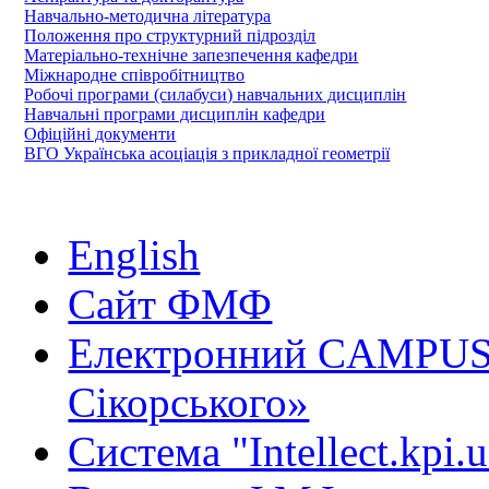
Навчально-методична література
Положення про структурний підрозділ
Матеріально-технічне запезпечення кафедри
Міжнародне співробітництво
Робочі програми (силабуси) навчальних дисциплін
Навчальні програми дисциплін кафедри
Офіційні документи
ВГО Українська асоціація з прикладної геометрії
English
Сайт ФМФ
Електронний CAMPUS 
Сікорського»
Система "Intellect.kpi.