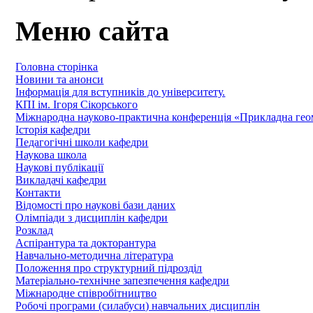
Меню сайта
Головна сторінка
Новини та анонси
Інформація для вступників до університету.
КПІ ім. Ігоря Сікорського
Міжнародна науково-практична конференція «Прикладна геомет
Історія кафедри
Педагогічні школи кафедри
Наукова школа
Наукові публікації
Викладачі кафедри
Контакти
Відомості про наукові бази даних
Олімпіади з дисциплін кафедри
Розклад
Аспірантура та докторантура
Навчально-методична література
Положення про структурний підрозділ
Матеріально-технічне запезпечення кафедри
Міжнародне співробітництво
Робочі програми (силабуси) навчальних дисциплін