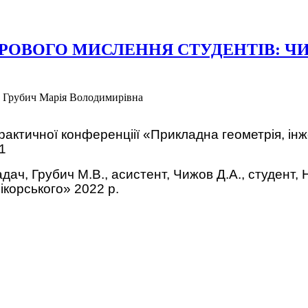
РОВОГО МИСЛЕННЯ СТУДЕНТІВ: 
-
Грубич Марія Володимирівна
рактичної конференціії «Прикладна геометрія, інж
11
икладач, Грубич М.В., асистент, Чижов Д.А., студен
Сікорського» 2022 р.