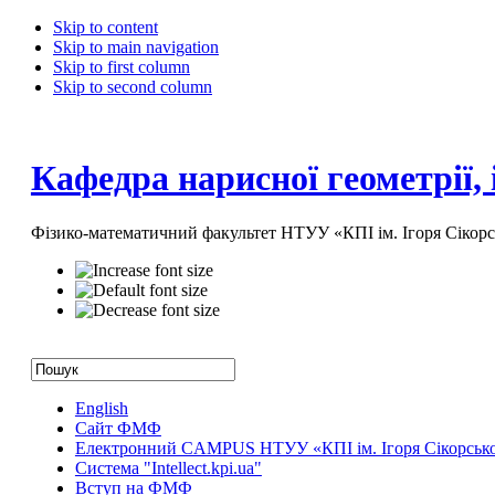
Skip to content
Skip to main navigation
Skip to first column
Skip to second column
Кафедра нарисної геометрії,
Фізико-математичний факультет НТУУ «КПІ ім. Ігоря Сікорс
English
Сайт ФМФ
Електронний CAMPUS НТУУ «КПІ ім. Ігоря Сікорськ
Система "Intellect.kpi.ua"
Вступ на ФМФ