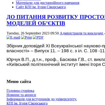
Матеріали для дистанційного навчання
Сайт КПІ ім. Ігоря Сікорського
ДО ПИТАННЯ РОЗВИТКУ ПРОСТО
МОДЕЛЕЙ ОБ’ЄКТІВ
Tuesday, 26 September 2023 09:50
Адміністрація та викладачі
Збірник доповідей ХІ Всеукраїнської науково-п
власності» – Випуск 11. – 198 с. з іл. С. 108 -1
Юрчук В.П., д.т.н., проф., Баскова Г.В., ст. в
«Київський політехнічний інститут імені Ігоря 
Меню сайта
Головна сторінка
Новини та анонси
Інформація для вступників до університету.
КПІ ім. Ігоря Сікорського