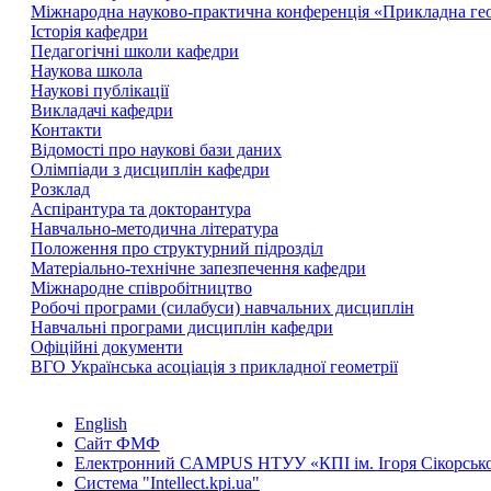
Міжнародна науково-практична конференція «Прикладна геоме
Історія кафедри
Педагогічні школи кафедри
Наукова школа
Наукові публікації
Викладачі кафедри
Контакти
Відомості про наукові бази даних
Олімпіади з дисциплін кафедри
Розклад
Аспірантура та докторантура
Навчально-методична література
Положення про структурний підрозділ
Матеріально-технічне запезпечення кафедри
Міжнародне співробітництво
Робочі програми (силабуси) навчальних дисциплін
Навчальні програми дисциплін кафедри
Офіційні документи
ВГО Українська асоціація з прикладної геометрії
English
Сайт ФМФ
Електронний CAMPUS НТУУ «КПІ ім. Ігоря Сікорськ
Система "Intellect.kpi.ua"