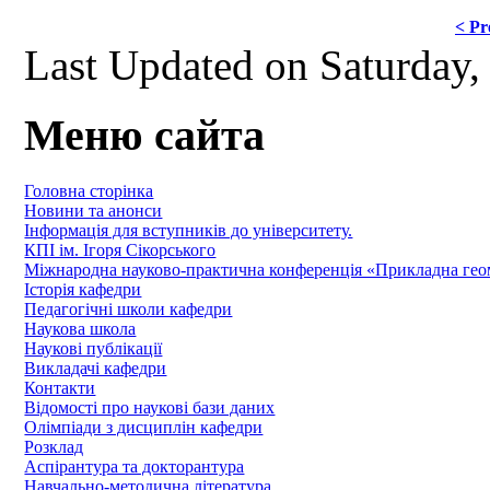
< Pr
Last Updated on Saturday
Меню сайта
Головна сторінка
Новини та анонси
Інформація для вступників до університету.
КПІ ім. Ігоря Сікорського
Міжнародна науково-практична конференція «Прикладна геомет
Історія кафедри
Педагогічні школи кафедри
Наукова школа
Наукові публікації
Викладачі кафедри
Контакти
Відомості про наукові бази даних
Олімпіади з дисциплін кафедри
Розклад
Аспірантура та докторантура
Навчально-методична література