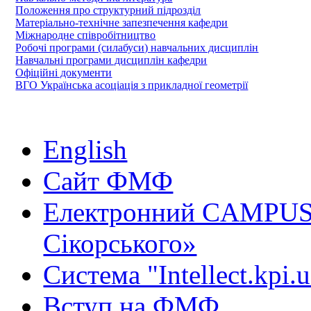
Положення про структурний підрозділ
Матеріально-технічне запезпечення кафедри
Міжнародне співробітництво
Робочі програми (силабуси) навчальних дисциплін
Навчальні програми дисциплін кафедри
Офіційні документи
ВГО Українська асоціація з прикладної геометрії
English
Сайт ФМФ
Електронний CAMPUS 
Сікорського»
Система "Intellect.kpi.
Вступ на ФМФ