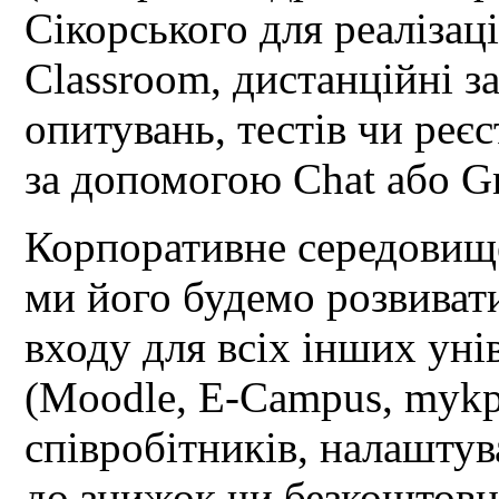
Сікорського для реалізаці
Classroom, дистанційні з
опитувань, тестів чи реє
за допомогою Chat або G
Корпоративне середовищ
ми його будемо розвиват
входу для всіх інших уні
(Moodle, E-Campus, mykpi
співробітників, налаштув
до знижок чи безкоштовн