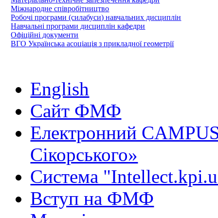
Міжнародне співробітництво
Робочі програми (силабуси) навчальних дисциплін
Навчальні програми дисциплін кафедри
Офіційні документи
ВГО Українська асоціація з прикладної геометрії
English
Сайт ФМФ
Електронний CAMPUS 
Сікорського»
Система "Intellect.kpi.
Вступ на ФМФ