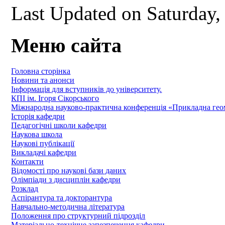
Last Updated on Saturday
Меню сайта
Головна сторінка
Новини та анонси
Інформація для вступників до університету.
КПІ ім. Ігоря Сікорського
Міжнародна науково-практична конференція «Прикладна геомет
Історія кафедри
Педагогічні школи кафедри
Наукова школа
Наукові публікації
Викладачі кафедри
Контакти
Відомості про наукові бази даних
Олімпіади з дисциплін кафедри
Розклад
Аспірантура та докторантура
Навчально-методична література
Положення про структурний підрозділ
Матеріально-технічне запезпечення кафедри