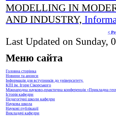
MODELLING IN MODER
AND INDUSTRY,
Informa
< Pr
Last Updated on Sunday, 
Меню сайта
Головна сторінка
Новини та анонси
Інформація для вступників до університету.
КПІ ім. Ігоря Сікорського
Міжнародна науково-практична конференція «Прикладна геомет
Історія кафедри
Педагогічні школи кафедри
Наукова школа
Наукові публікації
Викладачі кафедри