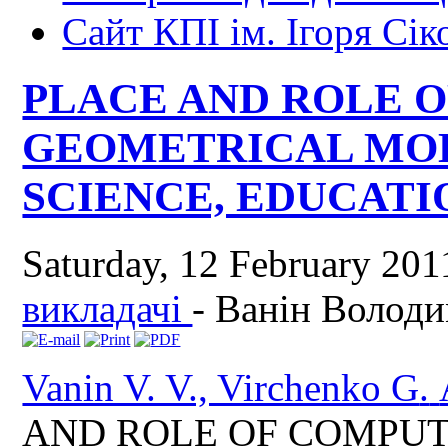
Сайт КПІ ім. Ігоря Сік
PLACE AND ROLE 
GEOMETRICAL MO
SCIENCE, EDUCATI
Saturday, 12 February 20
викладачі
-
Ванін Волод
Vanin V. V., Virchenko G
.
AND ROLE OF COMPU