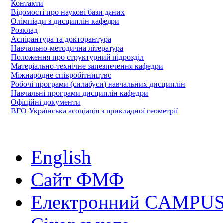
Контакти
Відомості про наукові бази даних
Олімпіади з дисциплін кафедри
Розклад
Аспірантура та докторантура
Навчально-методична література
Положення про структурний підрозділ
Матеріально-технічне запезпечення кафедри
Міжнародне співробітництво
Робочі програми (силабуси) навчальних дисциплін
Навчальні програми дисциплін кафедри
Офіційні документи
ВГО Українська асоціація з прикладної геометрії
English
Сайт ФМФ
Електронний CAMPUS 