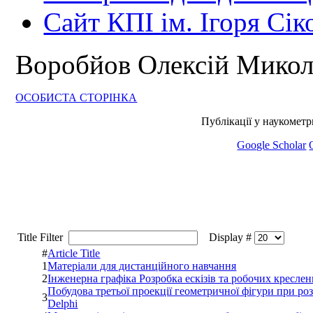
Сайт КПІ ім. Ігоря Сік
Воробйов Олексій Мико
ОСОБИСТА СТОРІНКА
Публікації у наукомет
Google Scholar
Title Filter
Display #
#
Article Title
1
Матеріали для дистанційного навчання
2
Інженерна графіка Розробка ескізів та робочих кресле
Побудова третьої проекції геометричної фігури при ро
3
Delphi