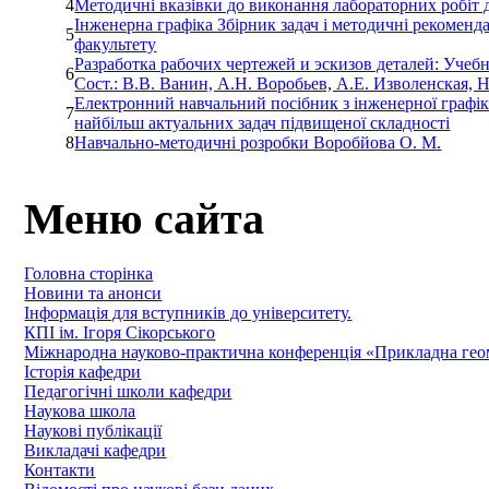
4
Методичні вказівки до виконання лабораторних робіт д
Інженерна графіка Збірник задач і методичні рекоменда
5
факультету
Разработка рабочих чертежей и эскизов деталей: Учеб
6
Сост.: В.В. Ванин, А.Н. Воробьев, А.Е. Изволенская, 
Електронний навчальний посібник з інженерної графік
7
найбільш актуальних задач підвищеної складності
8
Навчально-методичні розробки Воробйова О. М.
Меню сайта
Головна сторінка
Новини та анонси
Інформація для вступників до університету.
КПІ ім. Ігоря Сікорського
Міжнародна науково-практична конференція «Прикладна геомет
Історія кафедри
Педагогічні школи кафедри
Наукова школа
Наукові публікації
Викладачі кафедри
Контакти