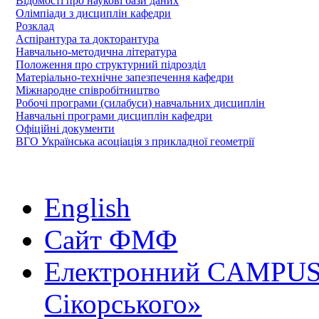
Відомості про наукові бази даних
Олімпіади з дисциплін кафедри
Розклад
Аспірантура та докторантура
Навчально-методична література
Положення про структурний підрозділ
Матеріально-технічне запезпечення кафедри
Міжнародне співробітництво
Робочі програми (силабуси) навчальних дисциплін
Навчальні програми дисциплін кафедри
Офіційні документи
ВГО Українська асоціація з прикладної геометрії
English
Сайт ФМФ
Електронний CAMPUS 
Сікорського»