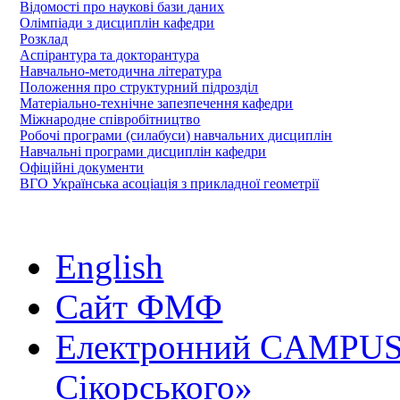
Відомості про наукові бази даних
Олімпіади з дисциплін кафедри
Розклад
Аспірантура та докторантура
Навчально-методична література
Положення про структурний підрозділ
Матеріально-технічне запезпечення кафедри
Міжнародне співробітництво
Робочі програми (силабуси) навчальних дисциплін
Навчальні програми дисциплін кафедри
Офіційні документи
ВГО Українська асоціація з прикладної геометрії
English
Сайт ФМФ
Електронний CAMPUS 
Сікорського»