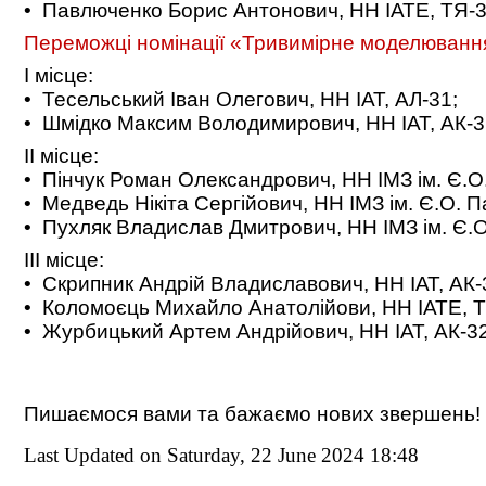
• Павлюченко Борис Антонович, НН ІАТЕ, ТЯ-3
Переможці номінації «Тривимірне моделювання
І місце:
• Тесельський Іван Олегович, НН ІАТ, АЛ-31;
• Шмідко Максим Володимирович, НН ІАТ, АК-3
ІІ місце:
• Пінчук Роман Олександрович, НН ІМЗ ім. Є.О
• Медведь Нікіта Сергійович, НН ІМЗ ім. Є.О. 
• Пухляк Владислав Дмитрович, НН ІМЗ ім. Є.О
ІІІ місце:
• Скрипник Андрій Владиславович, НН ІАТ, АК-
• Коломоєць Михайло Анатолійови, НН ІАТЕ, Т
• Журбицький Артем Андрійович, НН ІАТ, АК-32
Пишаємося вами та бажаємо нових звершень!
Last Updated on Saturday, 22 June 2024 18:48