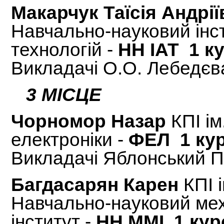
Макарчук Таїсія Андрії
Навчально-науковий інс
технологій -
НН ІАТ 1 ку
Викладачі О.О. Лебедєва
3 МІСЦЕ
Чорномор Назар
КПІ ім
електронiки -
ФЕЛ 1 ку
Викладачі Яблонський П
Багдасарян Карен
КПІ 
Навчально-науковий ме
iнститут -
НН ММІ 1 кур