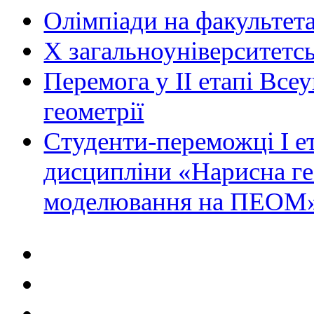
Олімпіади на факультета
Х загальноуніверситетсь
Перемога у ІІ етапі Всеу
геометрії
Студенти-переможці І ет
дисципліни «Нарисна ге
моделювання на ПЕОМ