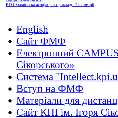
ВГО Українська асоціація з прикладної геометрії
English
Сайт ФМФ
Електронний CAMPUS 
Сікорського»
Система "Intellect.kpi.
Вступ на ФМФ
Матеріали для дистанц
Сайт КПІ ім. Ігоря Сік