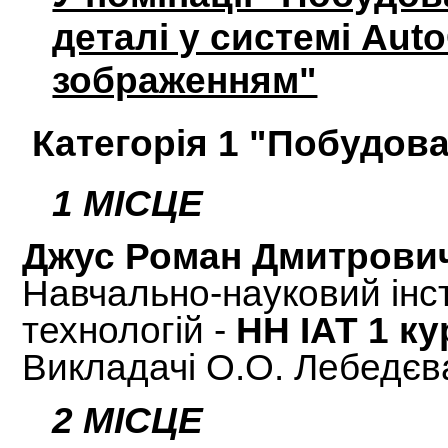
деталі у системі Aut
зображенням"
Категорія 1
"Побудова
1 МІСЦЕ
Джус Роман Дмитрови
Навчально-науковий інс
технологій -
НН ІАТ 1 ку
Викладачі О.О. Лебедєва
2 МІСЦЕ