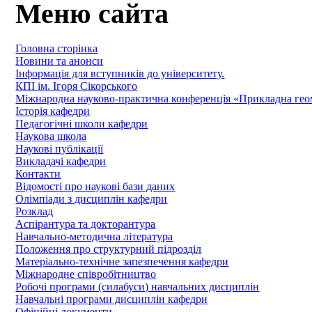
Меню сайта
Головна сторінка
Новини та анонси
Інформація для вступників до університету.
КПІ ім. Ігоря Сікорського
Міжнародна науково-практична конференція «Прикладна геомет
Історія кафедри
Педагогічні школи кафедри
Наукова школа
Наукові публікації
Викладачі кафедри
Контакти
Відомості про наукові бази даних
Олімпіади з дисциплін кафедри
Розклад
Аспірантура та докторантура
Навчально-методична література
Положення про структурний підрозділ
Матеріально-технічне запезпечення кафедри
Міжнародне співробітництво
Робочі програми (силабуси) навчальних дисциплін
Навчальні програми дисциплін кафедри
Офіційні документи