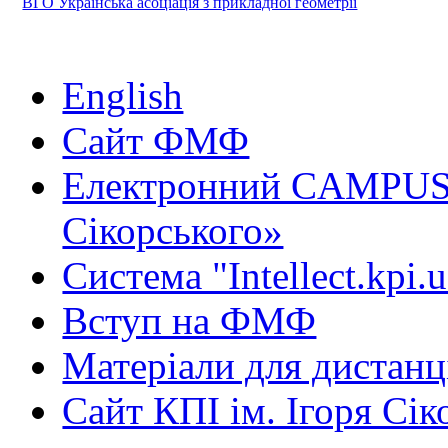
ВГО Українська асоціація з прикладної геометрії
English
Сайт ФМФ
Електронний CAMPUS 
Сікорського»
Система "Intellect.kpi.
Вступ на ФМФ
Матеріали для дистанц
Сайт КПІ ім. Ігоря Сік