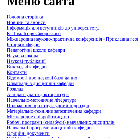
Меню сайта
Головна сторінка
Новини та анонси
Інформація для вступників до університету.
КПІ ім. Ігоря Сікорського
Міжнародна науково-практична конференція «Прикладна геомет
Історія кафедри
Педагогічні школи кафедри
Наукова школа
Наукові публікації
Викладачі кафедри
Контакти
Відомості про наукові бази даних
Олімпіади з дисциплін кафедри
Розклад
Аспірантура та докторантура
Навчально-методична література
Положення про структурний підрозділ
Матеріально-технічне запезпечення кафедри
Міжнародне співробітництво
Робочі програми (силабуси) навчальних дисциплін
Навчальні програми дисциплін кафедри
Офіційні документи