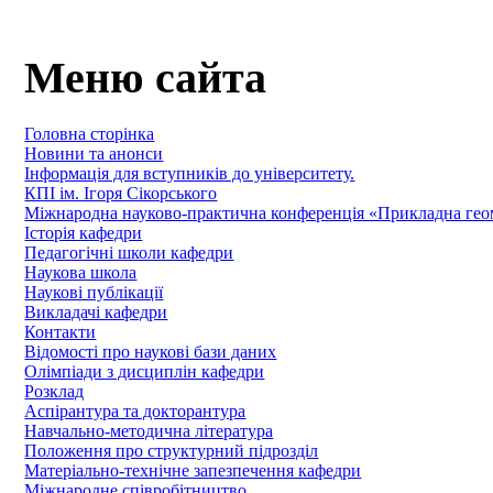
Меню сайта
Головна сторінка
Новини та анонси
Інформація для вступників до університету.
КПІ ім. Ігоря Сікорського
Міжнародна науково-практична конференція «Прикладна геомет
Історія кафедри
Педагогічні школи кафедри
Наукова школа
Наукові публікації
Викладачі кафедри
Контакти
Відомості про наукові бази даних
Олімпіади з дисциплін кафедри
Розклад
Аспірантура та докторантура
Навчально-методична література
Положення про структурний підрозділ
Матеріально-технічне запезпечення кафедри
Міжнародне співробітництво