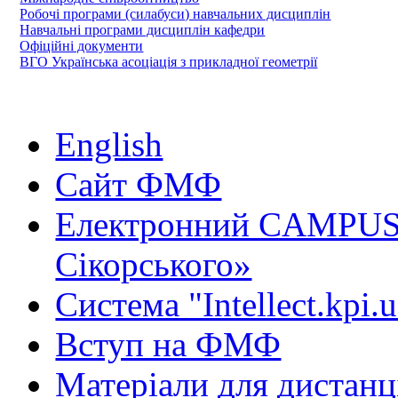
Робочі програми (силабуси) навчальних дисциплін
Навчальні програми дисциплін кафедри
Офіційні документи
ВГО Українська асоціація з прикладної геометрії
English
Сайт ФМФ
Електронний CAMPUS 
Сікорського»
Система "Intellect.kpi.
Вступ на ФМФ
Матеріали для дистанц