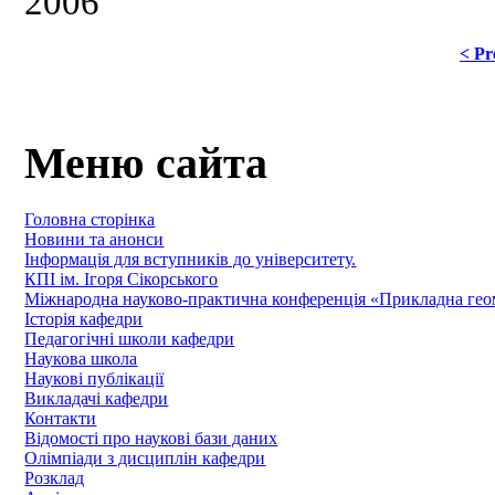
2006
< Pr
Меню сайта
Головна сторінка
Новини та анонси
Інформація для вступників до університету.
КПІ ім. Ігоря Сікорського
Міжнародна науково-практична конференція «Прикладна геомет
Історія кафедри
Педагогічні школи кафедри
Наукова школа
Наукові публікації
Викладачі кафедри
Контакти
Відомості про наукові бази даних
Олімпіади з дисциплін кафедри
Розклад