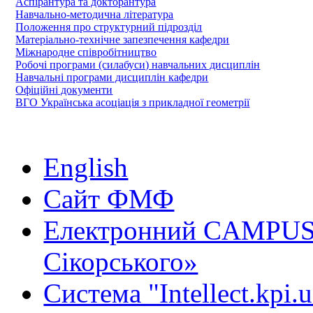
Аспірантура та докторантура
Навчально-методична література
Положення про структурний підрозділ
Матеріально-технічне запезпечення кафедри
Міжнародне співробітництво
Робочі програми (силабуси) навчальних дисциплін
Навчальні програми дисциплін кафедри
Офіційні документи
ВГО Українська асоціація з прикладної геометрії
English
Сайт ФМФ
Електронний CAMPUS 
Сікорського»
Система "Intellect.kpi.