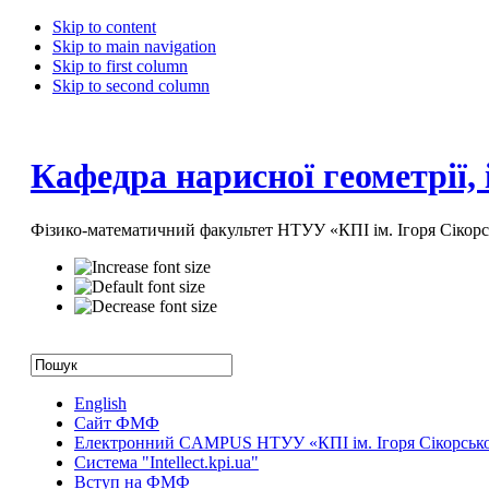
Skip to content
Skip to main navigation
Skip to first column
Skip to second column
Кафедра нарисної геометрії,
Фізико-математичний факультет НТУУ «КПІ ім. Ігоря Сікорс
English
Сайт ФМФ
Електронний CAMPUS НТУУ «КПІ ім. Ігоря Сікорськ
Система "Intellect.kpi.ua"
Вступ на ФМФ