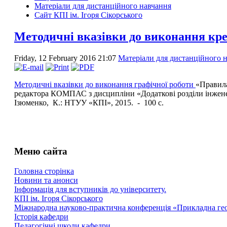
Матеріали для дистанційного навчання
Сайт КПІ ім. Ігоря Сікорського
Методичні вказівки до виконання кр
Friday, 12 February 2016 21:07
Матеріали для дистанційного 
Методичні вказівки до виконання графічної роботи
«Правила
редактора КОМПАС з дисципліни «Додаткові розділи інженерно
Ізюменко, К.: НТУУ «КПІ», 2015. - 100 с.
Меню сайта
Головна сторінка
Новини та анонси
Інформація для вступників до університету.
КПІ ім. Ігоря Сікорського
Міжнародна науково-практична конференція «Прикладна геоме
Історія кафедри
Педагогічні школи кафедри