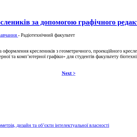
еслеників за допомогою графічного ре
навчання
-
Радiотехнiчний факультет
 оформлення креслеників з геометричного, проекційного кресле
ї та комп’ютерної графіки» для студентів факультету біотехніки
Next >
трія, дизайн та об’єкти інтелектуальної власності