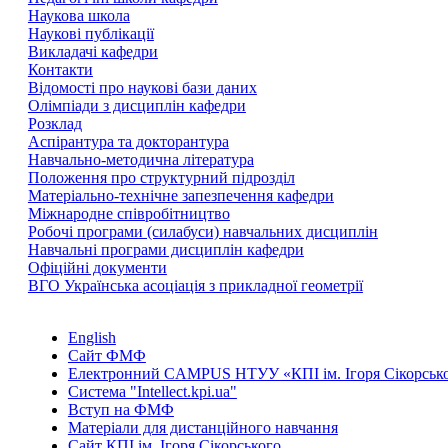
Наукова школа
Наукові публікації
Викладачі кафедри
Контакти
Відомості про наукові бази даних
Олімпіади з дисциплін кафедри
Розклад
Аспірантура та докторантура
Навчально-методична література
Положення про структурний підрозділ
Матеріально-технічне запезпечення кафедри
Міжнародне співробітництво
Робочі програми (силабуси) навчальних дисциплін
Навчальні програми дисциплін кафедри
Офіційні документи
ВГО Українська асоціація з прикладної геометрії
English
Сайт ФМФ
Електронний CAMPUS НТУУ «КПІ ім. Ігоря Сікорськ
Система "Intellect.kpi.ua"
Вступ на ФМФ
Матеріали для дистанційного навчання
Сайт КПІ ім. Ігоря Сікорського