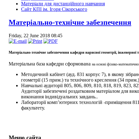
Матеріали для дистанційного навчання
Сайт КПІ ім. Ігоря Сікорського
Матеріально-технічне забезпечення
Friday, 22 June 2018 08:45
Матеріально-технічне забезпечення кафедри нарисної геометрії, інженерної 
Матеріальна база кафедри сформована
на основі фізико-математичн
Методичний кабінет (ауд. 831 корпус 7), в якому зібра
геометрії (15 прим.) та технічного креслення (34 прим.
Навчальні аудиторії 805, 806, 809, 810, 818, 819, 823, 
Аудиторії забезпечені роздатковим матеріалом для ви
виконання індивідуальних завдань..
Лабораторії комп’ютерних технологій -приміщення 811
факультету.
Меню сайта