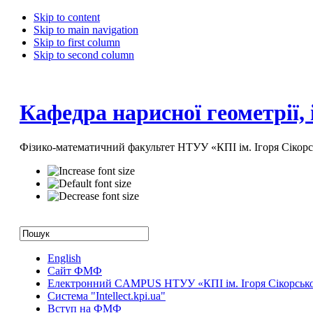
Skip to content
Skip to main navigation
Skip to first column
Skip to second column
Кафедра нарисної геометрії,
Фізико-математичний факультет НТУУ «КПІ ім. Ігоря Сікорс
English
Сайт ФМФ
Електронний CAMPUS НТУУ «КПІ ім. Ігоря Сікорськ
Система "Intellect.kpi.ua"
Вступ на ФМФ