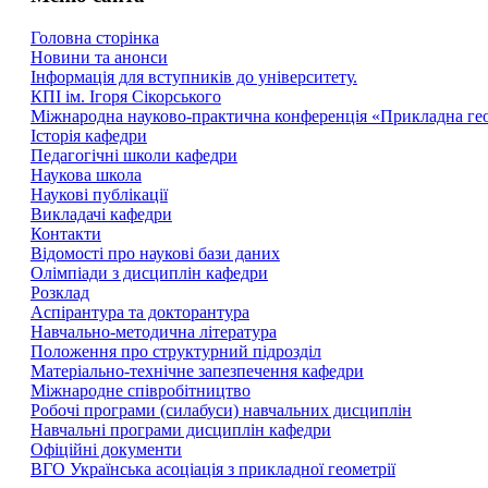
Головна сторінка
Новини та анонси
Інформація для вступників до університету.
КПІ ім. Ігоря Сікорського
Міжнародна науково-практична конференція «Прикладна геоме
Історія кафедри
Педагогічні школи кафедри
Наукова школа
Наукові публікації
Викладачі кафедри
Контакти
Відомості про наукові бази даних
Олімпіади з дисциплін кафедри
Розклад
Аспірантура та докторантура
Навчально-методична література
Положення про структурний підрозділ
Матеріально-технічне запезпечення кафедри
Міжнародне співробітництво
Робочі програми (силабуси) навчальних дисциплін
Навчальні програми дисциплін кафедри
Офіційні документи
ВГО Українська асоціація з прикладної геометрії