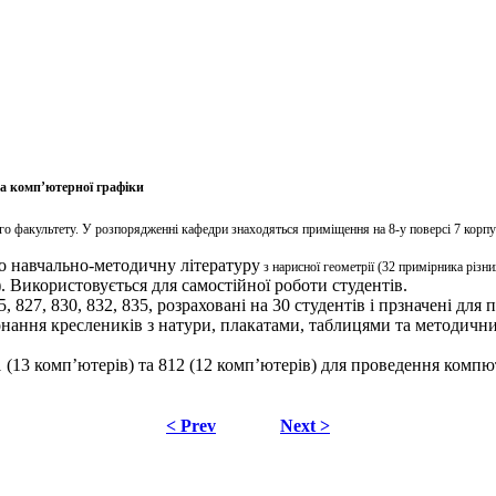
та комп’ютерної графіки
ого факультету. У розпорядженні кафедри знаходяться приміщення на
8-у поверсі 7 корп
но навчально-методичну літературу
з нарисної геометрії (32 примірника різн
). Використовується для самостійної роботи студентів.
825, 827, 830, 832, 835, розраховані на 30 студентів і прзначені д
конання креслеників з натури, плакатами, таблицями та методич
 (13 комп’ютерів) та 812 (12 комп’ютерів) для проведення комп
< Prev
Next >