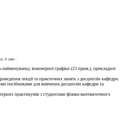
усу. А саме
:
найменувань), інженерної графіки (23 прим.), прикладної
их
ля проведення лекції та практичних занять з дисциплін кафедри.
ними посібниками для вивчення дисциплін кафедри та
ютерних практикумів з студентами фізико-математичного