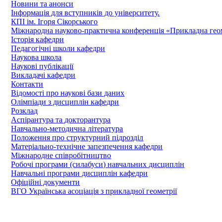
Новини та анонси
Інформація для вступників до університету.
КПІ ім. Ігоря Сікорського
Міжнародна науково-практична конференція «Прикладна геомет
Історія кафедри
Педагогічні школи кафедри
Наукова школа
Наукові публікації
Викладачі кафедри
Контакти
Відомості про наукові бази даних
Олімпіади з дисциплін кафедри
Розклад
Аспірантура та докторантура
Навчально-методична література
Положення про структурний підрозділ
Матеріально-технічне запезпечення кафедри
Міжнародне співробітництво
Робочі програми (силабуси) навчальних дисциплін
Навчальні програми дисциплін кафедри
Офіційні документи
ВГО Українська асоціація з прикладної геометрії