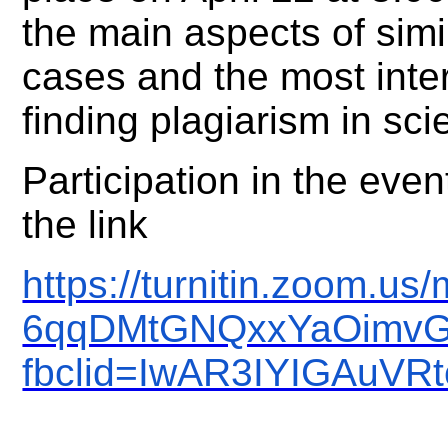
the main aspects of simil
cases and the most inte
finding plagiarism in sci
Participation in the even
the link
https://turnitin.zoom.us
6qqDMtGNQxxYaOimvG
fbclid=IwAR3IYIGAu