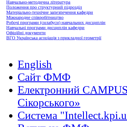
Навчально-методична література
Положення про структурний підрозділ
Матеріально-технічне запезпечення кафедри
Міжнародне співробітництво
Робочі програми (силабуси) навчальних дисциплін
Навчальні програми дисциплін кафедри
Офіційні документи
ВГО Українська асоціація з прикладної геометрії
English
Сайт ФМФ
Електронний CAMPUS 
Сікорського»
Система "Intellect.kpi.