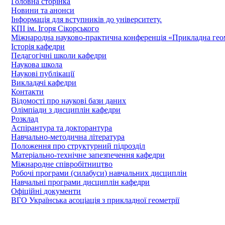
Головна сторінка
Новини та анонси
Інформація для вступників до університету.
КПІ ім. Ігоря Сікорського
Міжнародна науково-практична конференція «Прикладна геомет
Історія кафедри
Педагогічні школи кафедри
Наукова школа
Наукові публікації
Викладачі кафедри
Контакти
Відомості про наукові бази даних
Олімпіади з дисциплін кафедри
Розклад
Аспірантура та докторантура
Навчально-методична література
Положення про структурний підрозділ
Матеріально-технічне запезпечення кафедри
Міжнародне співробітництво
Робочі програми (силабуси) навчальних дисциплін
Навчальні програми дисциплін кафедри
Офіційні документи
ВГО Українська асоціація з прикладної геометрії