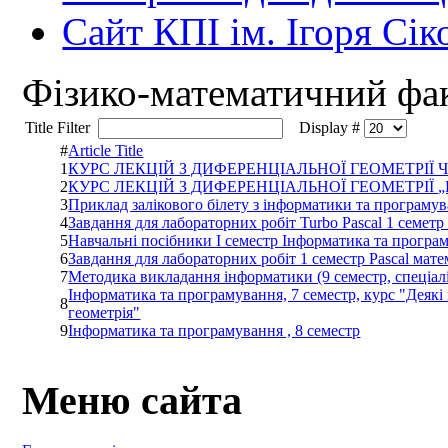
Сайт КПІ ім. Ігоря Сік
Фiзико-математичний фа
Title Filter
Display #
#
Article Title
1
КУРС ЛЕКЦІЙ З ДИФЕРЕНЦІАЛЬНОЇ ГЕОМЕТРІЇ Част
2
КУРС ЛЕКЦІЙ З ДИФЕРЕНЦІАЛЬНОЇ ГЕОМЕТРІЇ „Кри
3
Приклад залікового білету з інформатики та програму
4
Завдання для лабораторних робiт Turbo Pascal 1 семетр
5
Навчальні посібники І семестр Інформатика та програ
6
Завдання для лабораторних робіт 1 семестр Pascal мат
7
Методика викладання інформатики (9 семестр, спеціалі
Інформатика та програмування, 7 семестр, курс "Деякі
8
геометрія"
9
Інформатика та програмування , 8 семестр
Меню сайта