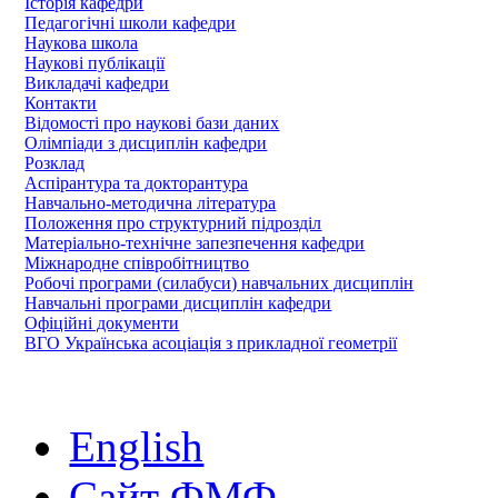
Історія кафедри
Педагогічні школи кафедри
Наукова школа
Наукові публікації
Викладачі кафедри
Контакти
Відомості про наукові бази даних
Олімпіади з дисциплін кафедри
Розклад
Аспірантура та докторантура
Навчально-методична література
Положення про структурний підрозділ
Матеріально-технічне запезпечення кафедри
Міжнародне співробітництво
Робочі програми (силабуси) навчальних дисциплін
Навчальні програми дисциплін кафедри
Офіційні документи
ВГО Українська асоціація з прикладної геометрії
English
Сайт ФМФ