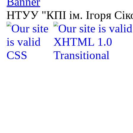
НТУУ "КПІ ім. Ігоря Сік