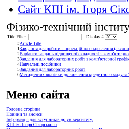
Сайт КПІ ім. Ігоря Сік
Фiзико-технiчний iнстит
Title Filter
Display #
#
Article Title
1
Завдання для роботи з проекційного креслення (аксон
2
Варіанти завдань підвищеної складності з комп'ютерн
3
Завдання для лабораторних робіт з комп'ютерної графі
4
Навчальні посібники
5
Завдання для лабораторних робіт
6
Методичних вказівки до вивчення кредитного модуля “
Меню сайта
Головна сторінка
Новини та анонси
Інформація для вступників до університету.
КПІ ім. Ігоря Сікорського