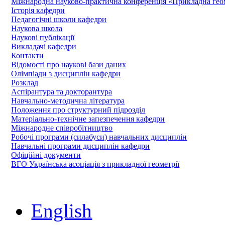
Міжнародна науково-практична конференція «Прикладна геомет
Історія кафедри
Педагогічні школи кафедри
Наукова школа
Наукові публікації
Викладачі кафедри
Контакти
Відомості про наукові бази даних
Олімпіади з дисциплін кафедри
Розклад
Аспірантура та докторантура
Навчально-методична література
Положення про структурний підрозділ
Матеріально-технічне запезпечення кафедри
Міжнародне співробітництво
Робочі програми (силабуси) навчальних дисциплін
Навчальні програми дисциплін кафедри
Офіційні документи
ВГО Українська асоціація з прикладної геометрії
English