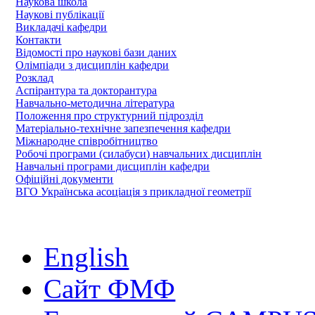
Наукова школа
Наукові публікації
Викладачі кафедри
Контакти
Відомості про наукові бази даних
Олімпіади з дисциплін кафедри
Розклад
Аспірантура та докторантура
Навчально-методична література
Положення про структурний підрозділ
Матеріально-технічне запезпечення кафедри
Міжнародне співробітництво
Робочі програми (силабуси) навчальних дисциплін
Навчальні програми дисциплін кафедри
Офіційні документи
ВГО Українська асоціація з прикладної геометрії
English
Сайт ФМФ