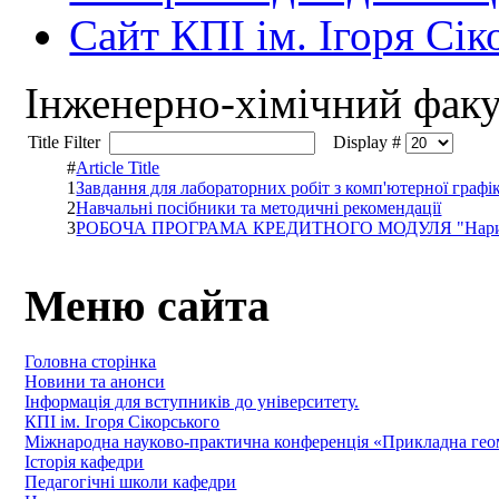
Сайт КПІ ім. Ігоря Сік
Інженерно-хiмiчний факу
Title Filter
Display #
#
Article Title
1
Завдання для лабораторних робіт з комп'ютерної графі
2
Навчальні посібники та методичні рекомендації
3
РОБОЧА ПРОГРАМА КРЕДИТНОГО МОДУЛЯ "Нарисн
Меню сайта
Головна сторінка
Новини та анонси
Інформація для вступників до університету.
КПІ ім. Ігоря Сікорського
Міжнародна науково-практична конференція «Прикладна геомет
Історія кафедри
Педагогічні школи кафедри