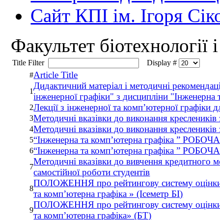
Сайт КПІ ім. Ігоря Сік
Факультет бiотехнологiї i
Title Filter
Display #
Article Title
#
Дидактичний матеріал і методичні рекомендац
1
інженерної графіки" з дисципліни "Інженерна 
Лекції з інженерної та комп’ютерної графіки 
2
Методичні вказівки до виконання кресленик
3
Методичні вказівки до виконання кресленик
4
“Інженерна та комп’ютерна графіка ” Р
5
“Інженерна та комп’ютерна графіка ” Р
6
Методичні вказівки до вивчення кредитного м
7
самостійної роботи студентів
ПОЛОЖЕННЯ про рейтингову систему оцінки у
8
та комп’ютерна графіка » (Iсеметр БІ)
ПОЛОЖЕННЯ про рейтингову систему оцінки у
9
та комп’ютерна графіка» (БТ)