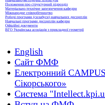
Навчально-методична література
Положення про структурний підрозділ
Матеріально-технічне запезпечення кафедри
Міжнародне співробітництво
Робочі програми (силабуси) навчальних дисциплін
Навчальні програми дисциплін кафедри
Офіційні документи
ВГО Українська асоціація з прикладної геометрії
English
Сайт ФМФ
Електронний CAMPUS 
Сікорського»
Система "Intellect.kpi.
Вступ на ФМФ