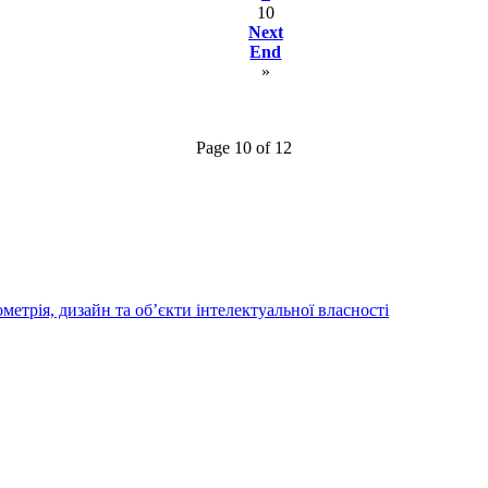
10
Next
End
»
Page 10 of 12
трія, дизайн та об’єкти інтелектуальної власності