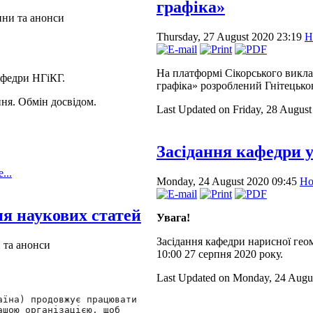
графіка»
ни та анонси
Thursday, 27 August 2020 23:19
Н
На платформі Сікорського викл
афедри НГіКГ.
графіка» розроблений Гнітецько
ня. Обмін досвідом.
Last Updated on Friday, 28 Augus
Засідання кафедри у 
...
Monday, 24 August 2020 09:45
Но
ня наукових статей
Увага!
Засідання кафедри нарисної геом
 та анонси
10:00 27 серпня 2020 року.
Last Updated on Monday, 24 Augu
їна) продовжує працювати 
шою організацією, щоб 