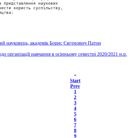
 представлення наукових 
ести користь суспільству, 
кий науковець, академік Борис Євгенович Патон
 організацїї навчання в осінньому семестрі 2020/2021 н.р.
«
Start
Prev
1
2
3
4
5
6
7
8
9