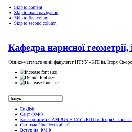
Skip to content
Skip to main navigation
Skip to first column
Skip to second column
Кафедра нарисної геометрії,
Фізико-математичний факультет НТУУ «КПІ ім. Ігоря Сікорс
English
Сайт ФМФ
Електронний CAMPUS НТУУ «КПІ ім. Ігоря Сікорськ
Система "Intellect.kpi.ua"
Вступ на ФМФ