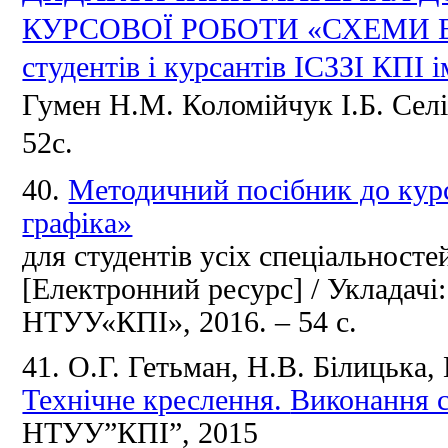
КУРСОВОЇ РОБОТИ «СХЕМИ 
студентів і курсантів ІСЗЗІ КПІ і
Гумен Н.М.
Коломійчук І.Б.
Сел
52с.
40.
Методичний посібник до курс
графіка»
для студентів усіх спеціальност
[Електронний ресурс] / Укладачі
НТУУ«КПІ», 2016. – 54 с.
41.
О.Г.
Гетьман, Н.В.
Білицька,
Технічне креслення.
Виконання с
НТУУ”КПІ”,
2015