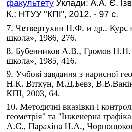
факультету
Уклади: А.А.
Є.
Із
К.: НТУУ "КПІ", 2012. - 97 с.
7. Четвертухин Н.Ф.
и др.. Курс
школа», 1986, 276.
8. Бубенников А.В., Громов Н.Н
школа», 1985, 416.
9. Учбові завдання з нарисної ге
Н.К.
Віткун, М.Д.Бевз, В.В.Вані
КПІ, 2003, 64.
10. Методичні вказівки і контрол
геометрія" та "Інженерна графіка
А.Є., Парахіна Н.А., Чорнощокова