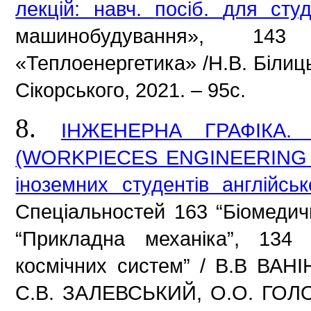
лекцій: навч.
посіб.
для сту
машинобудування», 14
«Теплоенергетика» /Н.В.
Білиц
Сікорського, 2021. –
95с.
8.
ІНЖЕНЕРНА ГРАФІКА
(WORKPIECES ENGINEERING D
іноземних студентів англійс
Спеціальностей 163 “Біомедичн
“Прикладна механіка”,
134 
космічних систем” / В.В ВАНІ
С.В.
ЗАЛЕВСЬКИЙ, О.О.
ГОЛО