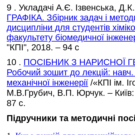
9
.
Укладачі А.Є.
Ізвенська, Д.К
ГРАФІКА.
Збірник задач і мето
дисципліни для студентів хімік
факультету біомедичної інженер
"КПІ",
2018. – 94 с
10
.
ПОСІБНИК З НАРИСНОЇ ГЕ
Робочий зошит до лекцій: навч
механічної інженерії
/«КПІ ім.
Іг
М.В.Грубич, В.П.
Юрчук.
– Київ
87 с.
Підручники та методичні пос