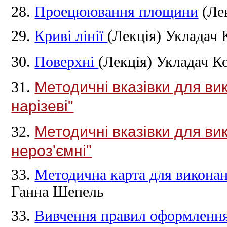
28.
Проецюювання площини
(Ле
29.
Криві лінії
(Лекція)
Укладач 
30.
Поверхні
(Лекція)
Укладач К
Методичні вказівки для ви
31.
нарізеві"
Методичні вказівки для ви
32.
нероз'ємні"
33.
Методична карта для виконан
Ганна Шепель
33.
Вивчення правил оформлення 