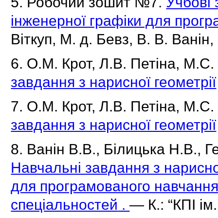
5. Робочий зошит №7.
Учбові 
інженерної графіки для прог
Віткуп, М.
д.
Бевз, В.
В.
Ванін,
6. О.М.
Крот, Л.В.
Петіна, М.С
завдання з нарисної геометрії
7. О.М.
Крот, Л.В.
Петіна, М.С
завдання з нарисної геометрії
8.
Ванін В.В., Білицька Н.В., Г
Навчальні завдання з нарисної
для програмованого навчання
спеціальностей
.
— К.: “КПІ ім