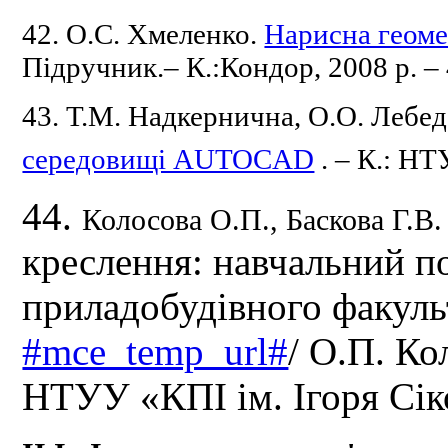
42. О.С.
Хмеленко.
Нарисна геоме
Підручник.– К.:Кондор, 2008 р.
–
43. Т.М.
Надкернична, О.О.
Лебед
середовищі AUTOCAD
.
– К.: НТ
44.
Колосова О.П., Баскова Г.В
креслення: навчальний по
приладобудівного факуль
#mce_temp_url#
/ О.П. Ко
НТУУ «КПІ ім. Ігоря Сік