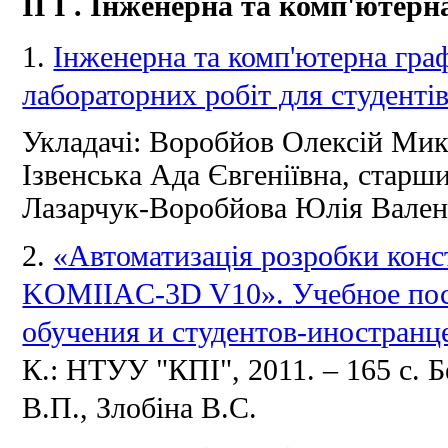
II
I
.
Інженерна та комп'ютерн
1.
Інженерна та комп'ютерна гра
лабораторних робіт для студентів
Укладачі: Воробйов Олексій Мик
Ізвенська Ада Євгеніївна, старш
Лазарчук-Воробйова Юлія Валент
2.
«Автоматизація розробки конст
KOMIIAC-3D V10».
Учебное пос
обучения и студентов-иностранц
К.: НТУУ "КПІ", 2011. –
165 с.
Б
В.П., Злобіна В.С.