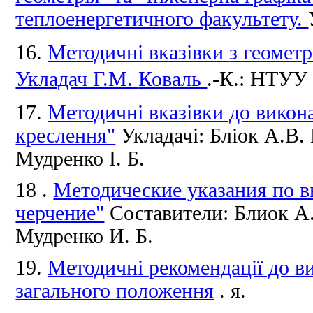
теплоенергетичного факультету.
16.
Методичні вказівки
з геомет
Укладач Г.М.
Коваль
.-К.: НТУУ 
17.
Методичні вказівки до викон
креслення"
Укладачі: Бліок А.В.
Мудренко І.
Б.
18 .
Методические указания по 
черчение"
Составители: Блиок А
Мудренко И.
Б.
19.
Методичні рекомендації до 
загального положення
.
я.