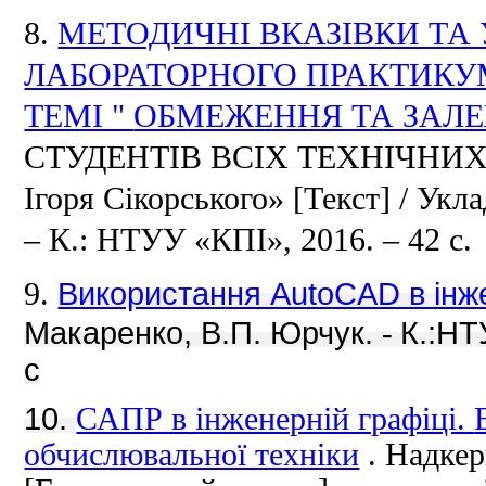
8.
МЕТОДИЧНІ ВКАЗІВКИ ТА
ЛАБОРАТОРНОГО ПРАКТИКУМ
ТЕМІ "
ОБМЕЖЕННЯ ТА ЗАЛ
СТУДЕНТІВ ВСІХ ТЕХНІЧНИ
Ігоря Сікорського»
[Текст] / Укл
– К.: НТУУ «КПІ», 2016. – 42 с.
Використання AutoCAD в інже
9.
Макаренко, В.П.
Юрчук.
К.:НТ
-
с
10.
САПР в інженерній графіці.
обчислювальної техніки
.
Надкер