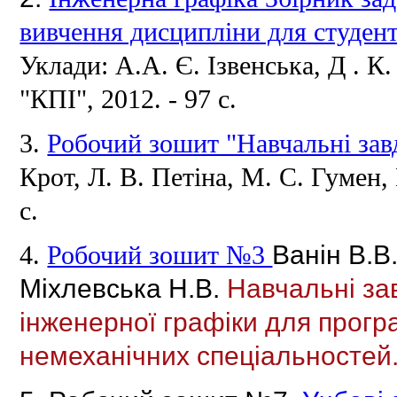
вивчення дисципліни для студент
Уклади: А.А.
Є.
Ізвенська, Д .
К
"КПІ", 2012. - 97 с.
3.
Робочий зошит "Навчальні завд
Крот, Л.
В.
Петіна, М.
С.
Гумен,
с.
Ванін В.В.
4.
Робочий зошит №3
Міхлевська Н.В.
Навчальні зав
інженерної графіки для прогр
немеханічних спеціальносте