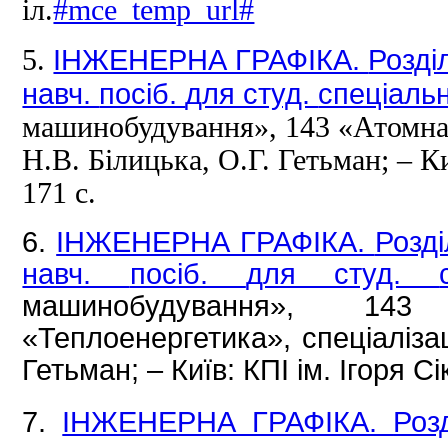
іл.
#mce_temp_url#
ІНЖЕНЕРНА ГРАФІКА.
Розді
5.
навч.
посіб.
для студ.
спеціаль
машинобудування», 143 «Атомна 
Н.В.
Білицька, О.Г.
Гетьман;
– К
171 с.
6.
ІНЖЕНЕРНА ГРАФІКА.
Розді
навч.
посіб.
для студ.
машинобудування», 14
«Теплоенергетика», спеціаліза
Гетьман;
– Київ: КПІ ім.
Ігоря Сі
7.
ІНЖЕНЕРНА ГРАФІКА.
Роз