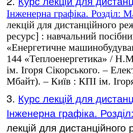
2.
Курс лекцій для дистан
Інженерна графіка.
Розділ: 
лекцій для дистанційного р
ресурс] : навчальний посібни
«Енергетичне машинобудуван
144 «Теплоенергетика» / Н.
ім.
Ігоря Сікорського.
– Елек
Мбайт).
– Київ : КПІ ім.
Ігор
3.
Курс лекцій для дистан
Інженерна графіка.
Розділ
лекцій для дистанційного