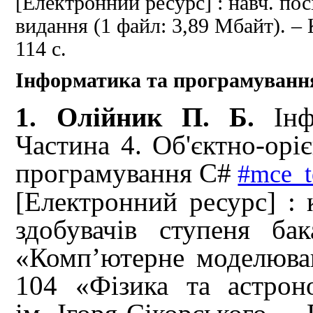
[Електронний ресурс] : навч.
пос
видання (1 файл: 3,89 Мбайт).
– 
114 с.
Інформатика та програмуванн
1. Олійник П. Б.
Ін
Частина 4. Об'єктно-орі
програмування С#
#mce_t
[Електронний ресурс] : к
здобувачів ступеня ба
«Комп’ютерне моделюван
104 «Фізика та астрон