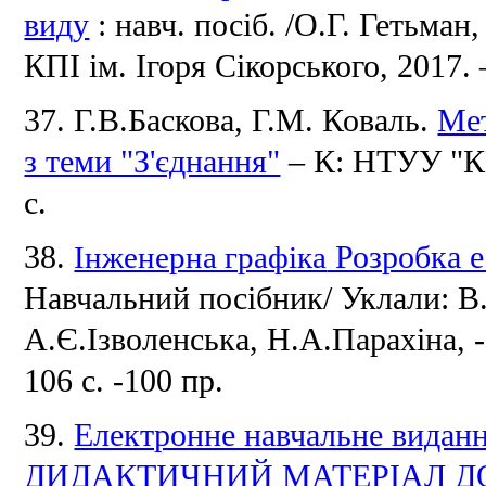
виду
: навч.
посіб.
/О.Г.
Гетьман,
КПІ ім.
Ігоря Сікорського, 2017. 
37. Г.В.Баскова, Г.М.
Коваль.
Мет
з теми "З'єднання"
– К: НТУУ "КПІ
с.
38.
Інженерна графіка
Розробка е
Навчальний посібник/ Уклали: В
А.Є.Ізволенська, Н.А.Парахіна, -
106 с.
-100 пр.
39.
Електронне навчальне вид
ДИДАКТИЧНИЙ МАТЕРІАЛ Д