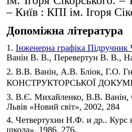
ім. Ігоря Сікорського. – 
– Київ : КПІ ім. Ігоря Сік
Допоміжна література
1.
Інженерна графіка Підручник 
Ванін В.
В., Перевертун В.
В., Н
2.
В.В.
Ванін, А.В.
Бліок, Г.О.
Гн
КОНСТРУКТОРСЬКОЇ ДОКУМЕНТА
3. В.Є.
Михайленко, В.В.
Ванін,
Львів «Новий світ», 2002, 284
4. Четвертухин Н.Ф.
и др.. Курс
школа», 1986, 276.