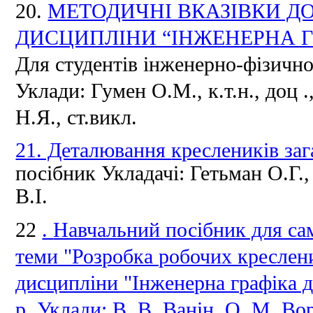
20.
МЕТОДИЧНІ ВКАЗІВКИ ДО
ДИСЦИПЛІНИ “ІНЖЕНЕРНА Г
Для студентів інженерно-фізично
Уклади: Гумен О.М., к.т.н., доц
.
Н.Я., ст.викл.
21. Деталювання
креслеників заг
посібник Укладачі:
Гетьман О.Г.,
В.І.
22
.
Навчальний посібник для сам
теми "Розробка робочих кресленик
дисципліни "Інженерна графіка д
р. Уклади: В. В. Ванін, О. М. Во