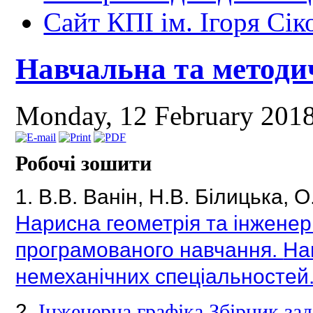
Сайт КПІ ім. Ігоря Сік
Навчальна та методи
Monday, 12 February 201
Робочі зошити
1.
В.В.
Ванін, Н.В.
Білицька, О
Нарисна геометрія та інженер
програмованого навчання.
На
немеханічних спеціальностей
2.
Інженерна графіка Збірник зад