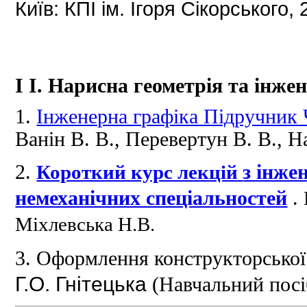
Київ: КПІ ім.
Ігоря Сікорського, 
І
І.
Нарисна геометрія та інже
1.
Інженерна графіка Підручник 
Ванін В.
В., Перевертун В.
В., Н
2.
Короткий курс лекцій
з інже
немеханічних спеціальностей
.
Міхлевська Н.В.
3.
Оформлення конструкторської
Г.О.
Гнітецька
(Навчальний посі