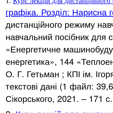
1.
Курс лекцій для дистанційного
графіка.
Розділ: Нарисна г
дистанційного режиму нав
навчальний посібник для с
«Енергетичне машинобуду
енергетика», 144 «Теплое
О.
Г.
Гетьман ;
КПІ ім.
Ігор
текстові дані (1 файл: 39,
Сікорського, 2021. – 171 с.