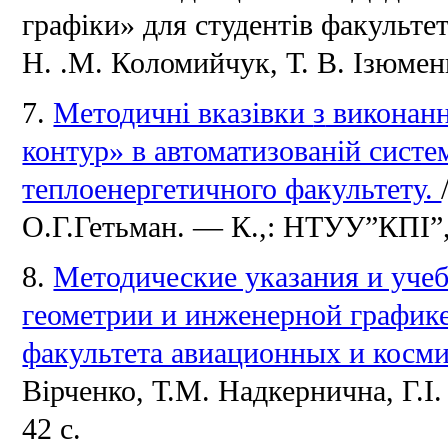
графіки» для студентів факультету
Н. .М.
Коломийчук, Т.
В.
Ізюменк
з
7.
Методичні вказівки
виконанн
контур» в автоматизованій сист
теплоенергетичного факультету.
О.Г.Гетьман.
— К.,: НТУУ”КПІ”,
8.
Методические указания и учеб
геометрии и инженерной графике
факультета авиационных и косм
Вірченко, Т.М.
Надкернична, Г.І
42 с.