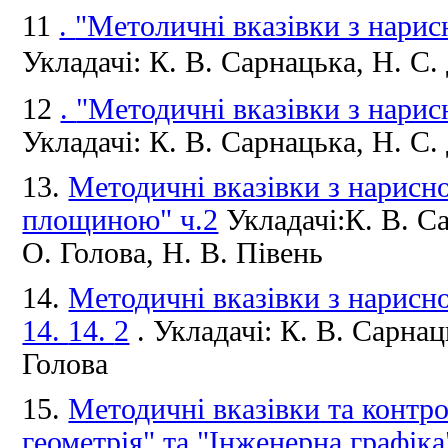
11
.
"Метоличні вказівки з нарис
Укладачі: К. В. Сарнацька, Н. С. 
12
.
"Методичні вказівки з нарис
Укладачі: К. В. Сарнацька, Н. С. 
13.
Методичні вказівки з нарисно
площиною" ч.2
Укладачі:К.
В.
Са
О.
Голова, Н.
В.
Півень
14.
Методичні вказівки з нарисно
14.
14.
2
.
Укладачі: К.
В.
Сарнац
Голова
15.
Методичні вказівки та контро
геометрія" та "Інженерна графіка