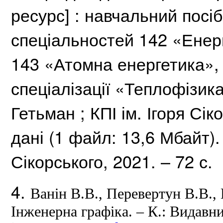
ресурс] : навчальний посі
спеціальностей 142 «Ене
143 «Атомна енергетика»,
спеціалізації «Теплофізик
Гетьман ;
КПІ ім.
Ігоря Сік
дані (1 файл: 13,6 Мбайт)
Сікорського, 2021. – 72 с.
4.
Ванін В.В., Перевертун В.В.,
Інженерна графіка. – К.: Видавн